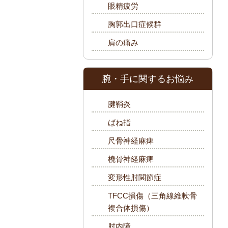
眼精疲労
胸郭出口症候群
肩の痛み
腕・手に関するお悩み
腱鞘炎
ばね指
尺骨神経麻痺
橈骨神経麻痺
変形性肘関節症
TFCC損傷（三角線維軟骨
複合体損傷）
肘内障