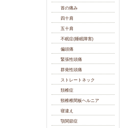
首の痛み
四十肩
五十肩
不眠症(睡眠障害)
偏頭痛
緊張性頭痛
群発性頭痛
ストレートネック
頚椎症
頸椎椎間板ヘルニア
寝違え
顎関節症