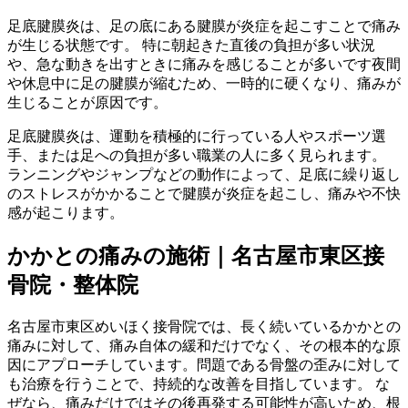
足底腱膜炎は、足の底にある腱膜が炎症を起こすことで痛み
が生じる状態です。 特に朝起きた直後の負担が多い状況
や、急な動きを出すときに痛みを感じることが多いです夜間
や休息中に足の腱膜が縮むため、一時的に硬くなり、痛みが
生じることが原因です。
足底腱膜炎は、運動を積極的に行っている人やスポーツ選
手、または足への負担が多い職業の人に多く見られます。
ランニングやジャンプなどの動作によって、足底に繰り返し
のストレスがかかることで腱膜が炎症を起こし、痛みや不快
感が起こります。
かかとの痛みの施術｜名古屋市東区接
骨院・整体院
名古屋市東区めいほく接骨院では、長く続いているかかとの
痛みに対して、痛み自体の緩和だけでなく、その根本的な原
因にアプローチしています。問題である骨盤の歪みに対して
も治療を行うことで、持続的な改善を目指しています。 な
ぜなら、痛みだけではその後再発する可能性が高いため、根