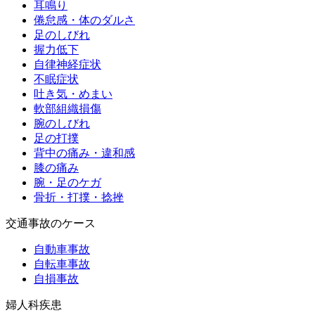
耳鳴り
倦怠感・体のダルさ
足のしびれ
握力低下
自律神経症状
不眠症状
吐き気・めまい
軟部組織損傷
腕のしびれ
足の打撲
背中の痛み・違和感
膝の痛み
腕・足のケガ
骨折・打撲・捻挫
交通事故のケース
自動車事故
自転車事故
自損事故
婦人科疾患