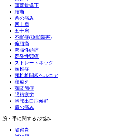
頭蓋骨矯正
頭痛
首の痛み
四十肩
五十肩
不眠症(睡眠障害)
偏頭痛
緊張性頭痛
群発性頭痛
ストレートネック
頚椎症
頸椎椎間板ヘルニア
寝違え
顎関節症
眼精疲労
胸郭出口症候群
肩の痛み
腕・手に関するお悩み
腱鞘炎