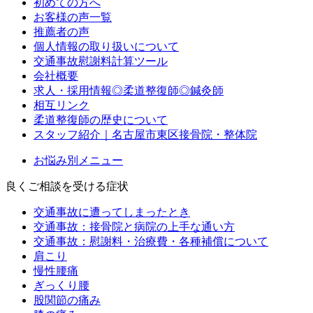
初めての方へ
お客様の声一覧
推薦者の声
個人情報の取り扱いについて
交通事故慰謝料計算ツール
会社概要
求人・採用情報◎柔道整復師◎鍼灸師
相互リンク
柔道整復師の歴史について
スタッフ紹介｜名古屋市東区接骨院・整体院
お悩み別メニュー
良くご相談を受ける症状
交通事故に遭ってしまったとき
交通事故：接骨院と病院の上手な通い方
交通事故：慰謝料・治療費・各種補償について
肩こり
慢性腰痛
ぎっくり腰
股関節の痛み