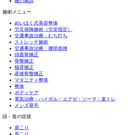
膝の痛み
施術メニュー
めいほく式美容整体
労災保険施術（労災指定）
交通事故治療：むち打ち
ストレッチ施術
交通事故治療：腰部捻挫
頭蓋骨矯正
骨盤矯正
猫背矯正
産後骨盤矯正
マタニティ整体
整体
ボディケア
電気治療：ハイボル・エグゼ・ソーマ・楽トレ
メンズ発毛
頭・首の症状
肩こり
首こり