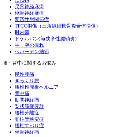
ばね指
尺骨神経麻痺
橈骨神経麻痺
変形性肘関節症
TFCC損傷（三角線維軟骨複合体損傷）
肘内障
ドケルバン病(狭窄性腱鞘炎)
手・腕の痺れ
へバーデン結節
腰・背中に関するお悩み
慢性腰痛
ぎっくり腰
腰椎椎間板ヘルニア
背中痛
肋間神経痛
梨状筋症候群
腰椎分離症
脊柱管狭窄症
腰椎すべり症
坐骨神経痛