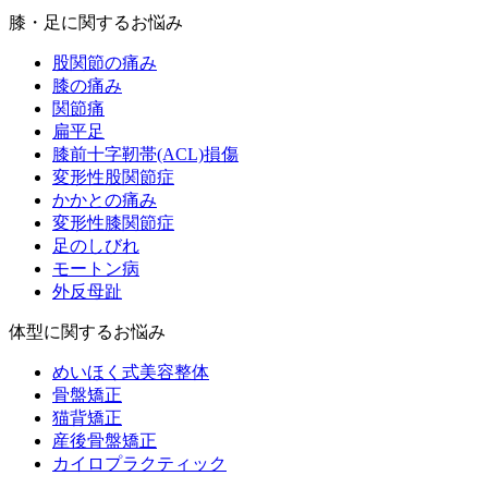
膝・足に関するお悩み
股関節の痛み
膝の痛み
関節痛
扁平足
膝前十字靭帯(ACL)損傷
変形性股関節症
かかとの痛み
変形性膝関節症
足のしびれ
モートン病
外反母趾
体型に関するお悩み
めいほく式美容整体
骨盤矯正
猫背矯正
産後骨盤矯正
カイロプラクティック