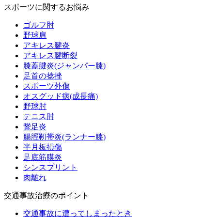
スポーツに関するお悩み
ゴルフ肘
野球肩
アキレス腱炎
アキレス腱断裂
膝蓋腱炎(ジャンパー膝)
足首の捻挫
スポーツ外傷
オスグッド病(成長痛)
野球肘
テニス肘
鵞足炎
腸脛靭帯炎(ランナー膝)
半月板損傷
足底筋膜炎
シンスプリント
肉離れ
交通事故治療のポイント
交通事故に遭ってしまったとき