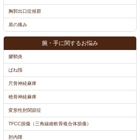
胸郭出口症候群
肩の痛み
腕・手に関するお悩み
腱鞘炎
ばね指
尺骨神経麻痺
橈骨神経麻痺
変形性肘関節症
TFCC損傷（三角線維軟骨複合体損傷）
肘内障