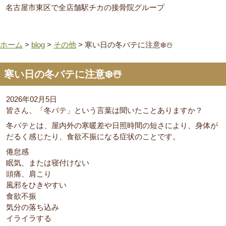
名古屋市東区で全店舗駅チカの接骨院グループ
ホーム
>
blog
>
その他
>
寒い日の冬バテに注意❄️☃️
寒い日の冬バテに注意❄️☃️
2026年02月5日
皆さん、「冬バテ」という言葉は聞いたことありますか？
冬バテとは、屋内外の寒暖差や日照時間の短さにより、身体が
だるく感じたり、食欲不振になる症状のことです。
倦怠感
眠気、または寝付けない
頭痛、肩こり
風邪をひきやすい
食欲不振
気分の落ち込み
イライラする