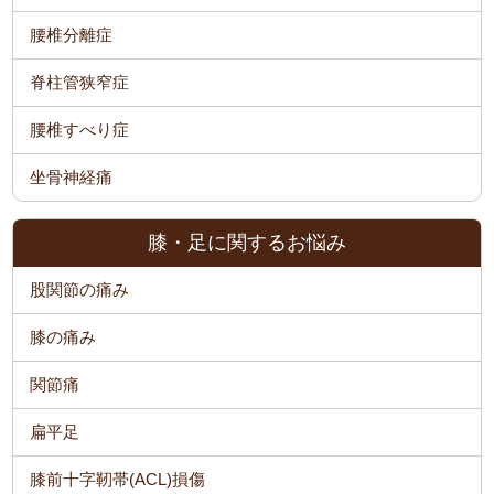
腰椎分離症
脊柱管狭窄症
腰椎すべり症
坐骨神経痛
膝・足に関するお悩み
股関節の痛み
膝の痛み
関節痛
扁平足
膝前十字靭帯(ACL)損傷