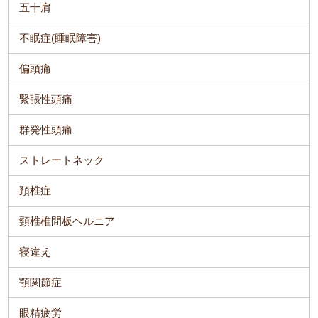
五十肩
不眠症(睡眠障害)
偏頭痛
緊張性頭痛
群発性頭痛
ストレートネック
頚椎症
頸椎椎間板ヘルニア
寝違え
顎関節症
眼精疲労